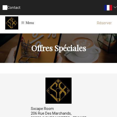
Contact
Réserver
Menu
Offres Spéciales
Sxcape Room
206 Rue Des Marchands,