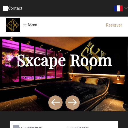
Contact
Réserver
Menu
Sxcape Room