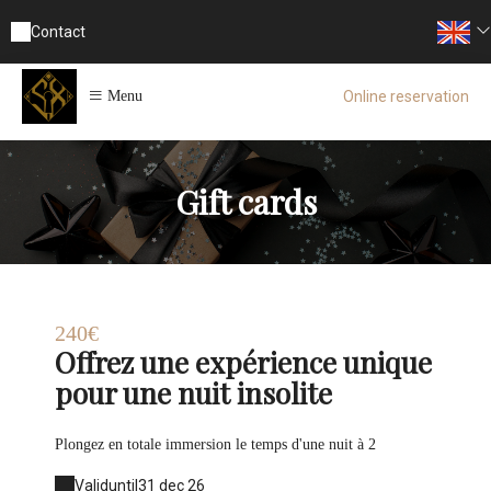
Contact
Online reservation
Menu
Gift cards
240€
Offrez une expérience unique
pour une nuit insolite
Valid
until
31 dec 26